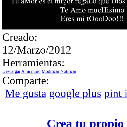
Creado:
12/Marzo/2012
Herramientas:
Descargar
A mi muro
Modificar
Notificar
Comparte:
Me gusta
google plus
pint i
Crea tu propio