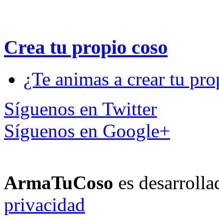
Otros sitios
Videos de Amor
MeReGusta: frases par
Conócenos
Contacto