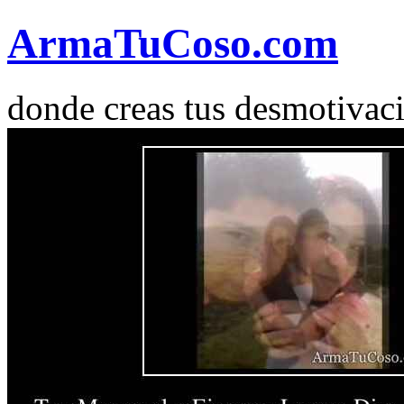
Arma
Tu
Coso
.com
donde creas tus desmotivac