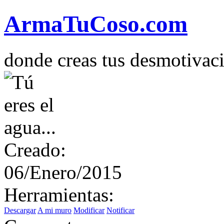
Arma
Tu
Coso
.com
donde creas tus desmotivac
Creado:
06/Enero/2015
Herramientas:
Descargar
A mi muro
Modificar
Notificar