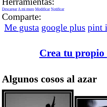
Herramientas:
Descargar
A mi muro
Modificar
Notificar
Comparte:
Me gusta
google plus
pint i
Crea tu propio
Algunos cosos al azar