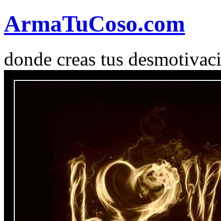
Arma
Tu
Coso
.com
donde creas tus desmotivac