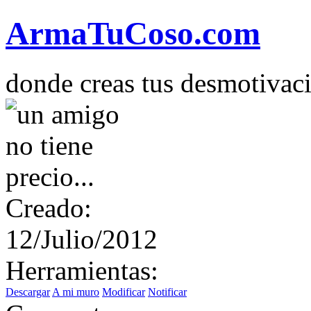
Arma
Tu
Coso
.com
donde creas tus desmotivac
Creado:
12/Julio/2012
Herramientas:
Descargar
A mi muro
Modificar
Notificar