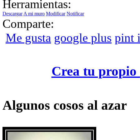
Herramientas:
Descargar
A mi muro
Modificar
Notificar
Comparte:
Me gusta
google plus
pint i
Crea tu propio
Algunos cosos al azar