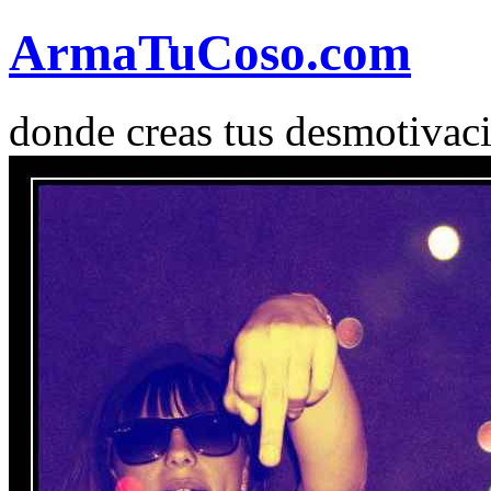
Arma
Tu
Coso
.com
donde creas tus desmotivac