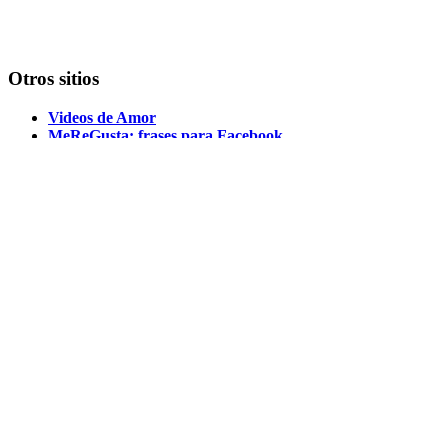
Otros sitios
Videos de Amor
MeReGusta: frases para Facebook
Conócenos
Contacto