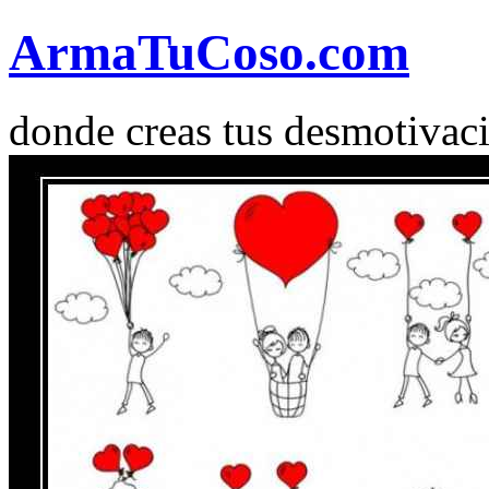
Arma
Tu
Coso
.com
donde creas tus desmotivac