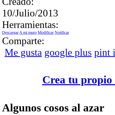
Creado:
10/Julio/2013
Herramientas:
Descargar
A mi muro
Modificar
Notificar
Comparte:
Me gusta
google plus
pint i
Crea tu propio
Algunos cosos al azar