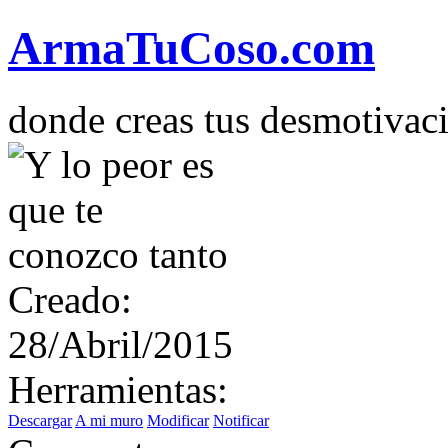
Arma
Tu
Coso
.com
donde creas tus desmotivac
Creado:
28/Abril/2015
Herramientas:
Descargar
A mi muro
Modificar
Notificar