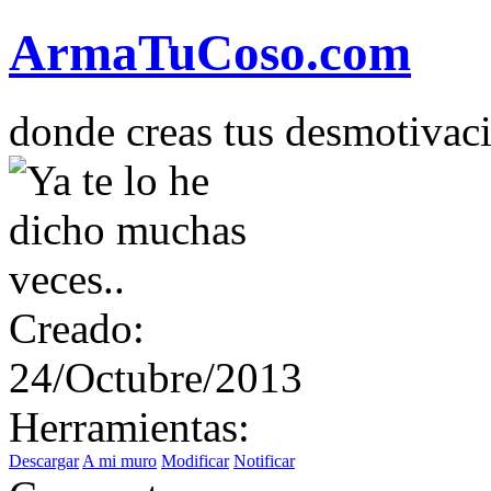
Arma
Tu
Coso
.com
donde creas tus desmotivac
Creado:
24/Octubre/2013
Herramientas:
Descargar
A mi muro
Modificar
Notificar