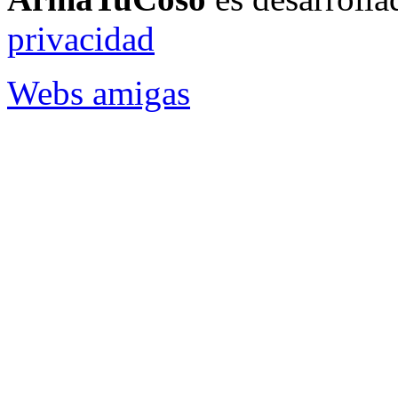
ArmaTuCoso
es desarroll
privacidad
Webs amigas