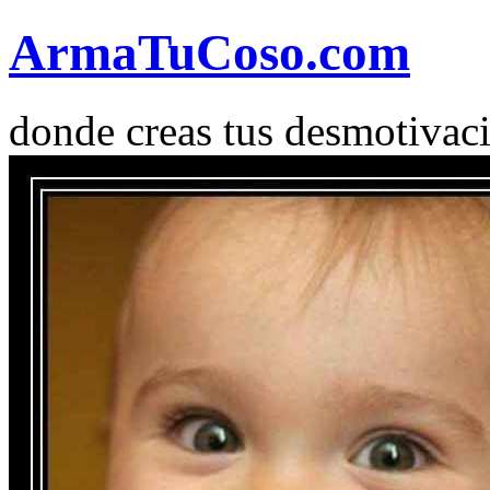
Arma
Tu
Coso
.com
donde creas tus desmotivac