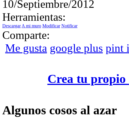
10/Septiembre/2012
Herramientas:
Descargar
A mi muro
Modificar
Notificar
Comparte:
Me gusta
google plus
pint i
Crea tu propio
Algunos cosos al azar