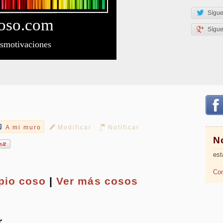
Sígue
oso
.com
Sígu
esmotivaciones
A mi muro
Modificar
Notificar
N
est
Com
opio
coso
|
Ver más cosos
r