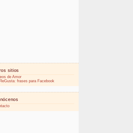
ros sitios
eos de Amor
eGusta: frases para Facebook
nócenos
tacto