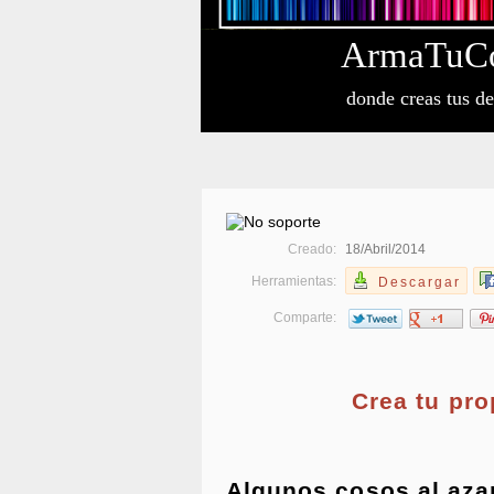
Arma
Tu
C
donde creas tus d
Creado:
18/Abril/2014
Herramientas:
Descargar
Comparte:
Crea tu pr
Algunos cosos al aza