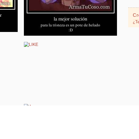
Cr
¿Te