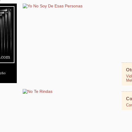
Ot
Vid
MeR
Co
Con