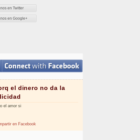
nos en Twitter
enos en Google+
rq el dinero no da la
licidad
o el amor si
partir en Facebook