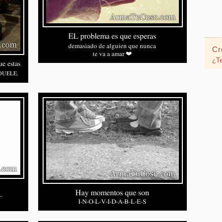
Cr
¿Te