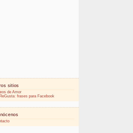
ros sitios
eos de Amor
eGusta: frases para Facebook
nócenos
tacto