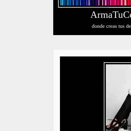
Arma
Tu
C
donde creas tus d