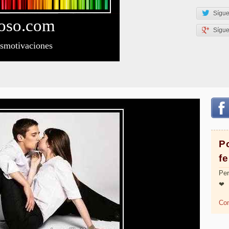
Sígue
oso
.com
Sígu
esmotivaciones
Po
fe
Per
❤
Com