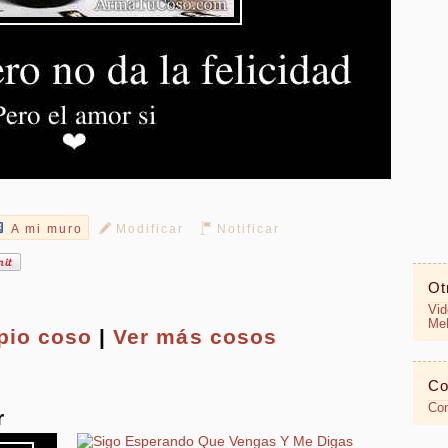
A mi muro
Modificar
Notificar
Ot
Vid
MeR
opio
coso
|
Ver más cosos
Co
Con
r